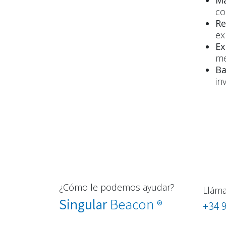
Ma
co
Re
ex
Ex
me
Ba
in
¿Cómo le podemos ayudar?
Llám
Singular
Beacon
®
+34 9