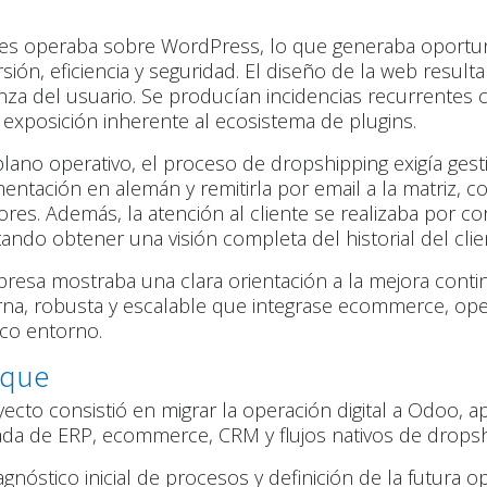
o
t.es operaba sobre WordPress, lo que generaba oportu
sión, eficiencia y seguridad. El diseño de la web result
nza del usuario. Se producían incidencias recurrentes c
exposición inherente al ecosistema de plugins.
plano operativo, el proceso de dropshipping exigía ges
ntación en alemán y remitirla por email a la matriz, 
ores. Además, la atención al cliente se realizaba por cor
ltando obtener una visión completa del historial del clie
resa mostraba una clara orientación a la mejora cont
a, robusta y escalable que integrase ecommerce, oper
co entorno.
oque
yecto consistió en migrar la operación digital a Odoo, 
ada de ERP, ecommerce, CRM y flujos nativos de dropshi
agnóstico inicial de procesos y definición de la futura o