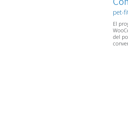
Co
pet-fi
El pro
WooCom
del pos
conver