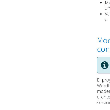
Me
un
Va
el
Mod
con
El pro
WordPr
modern
client
servici