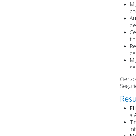
Mi
co
Au
de
Ce
ti
Re
ce
Mi
ser
Cierto
Seguri
Resu
El
a 
Tr
in