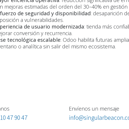
yor eficiencia operativa
: reducción significativa de er
n mejoras estimadas del orden del 30–40% en gestión i
fuerzo de seguridad y disponibilidad
: desaparición d
posición a vulnerabilidades.
periencia de usuario modernizada
: tienda más confia
jorar conversión y recurrencia.
se tecnológica escalable
: Odoo habilita futuras ampli
ventario o analítica sin salir del mismo ecosistema.
anos
Envíenos un mensaje
10 47 90 47
info@singularbeacon.