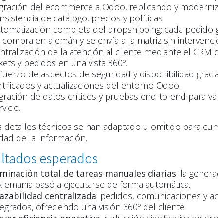
gración del ecommerce a Odoo, replicando y moderniz
nsistencia de catálogo, precios y políticas.
tomatización completa del dropshipping: cada pedido
 compra en alemán y se envía a la matriz sin intervenc
ntralización de la atención al cliente mediante el CRM
ckets y pedidos en una vista 360º.
fuerzo de aspectos de seguridad y disponibilidad gracia
rtificados y actualizaciones del entorno Odoo.
gración de datos críticos y pruebas end-to-end para vali
vicio.
s detalles técnicos se han adaptado u omitido para cum
dad de la Información.
ltados esperados
iminación total de tareas manuales diarias
: la gener
Alemania pasó a ejecutarse de forma automática.
azabilidad centralizada
: pedidos, comunicaciones y a
tegrados, ofreciendo una visión 360º del cliente.