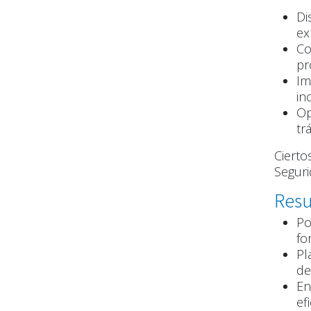
Di
ex
Co
pr
Im
in
Op
tr
Cierto
Seguri
Resu
Po
fo
Pl
de
En
ef