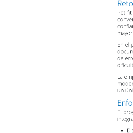
Ret
Pet-fi
conver
confia
mayor 
En el 
docume
de err
dificu
La emp
modern
un úni
Enf
El pro
integr
Di