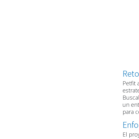
Ret
Petfit
estrat
Buscab
un ent
para c
Enf
El pro