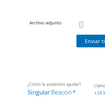
Archivo adjunto
Enviar t
¿Cómo le podemos ayudar?
Llám
Singular
Beacon
®
+34 9