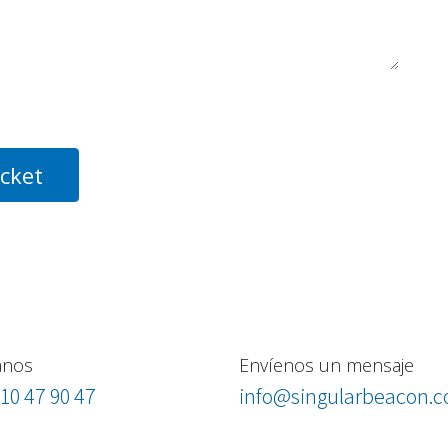
icket
anos
Envíenos un mensaje
10 47 90 47
info@singularbeacon.