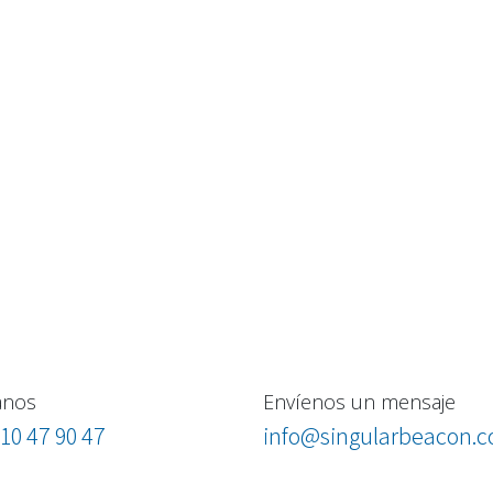
anos
Envíenos un mensaje
10 47 90 47
info@singularbeacon.