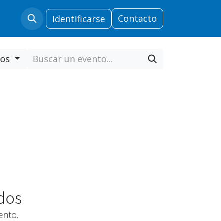
ras
Soporte Comercial
​
Contacto​​​​​​​​
Security
Identificarse
dos
dos
nto.