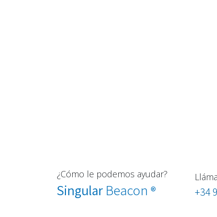
¿Cómo le podemos ayudar?
Llám
Singular
Beacon
®
+34 9