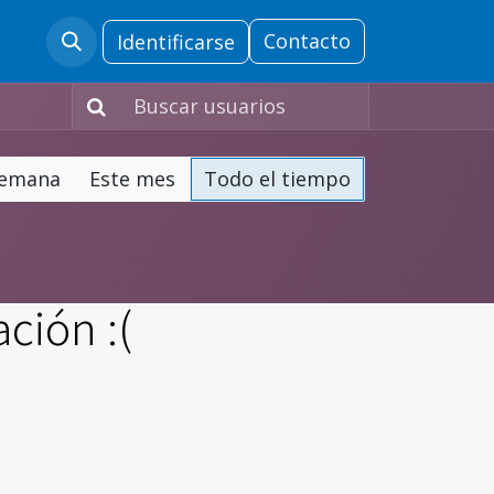
ras
Soporte Comercial
​
Contacto​​​​​​​​
Security
Identificarse
semana
Este mes
Todo el tiempo
ción :(