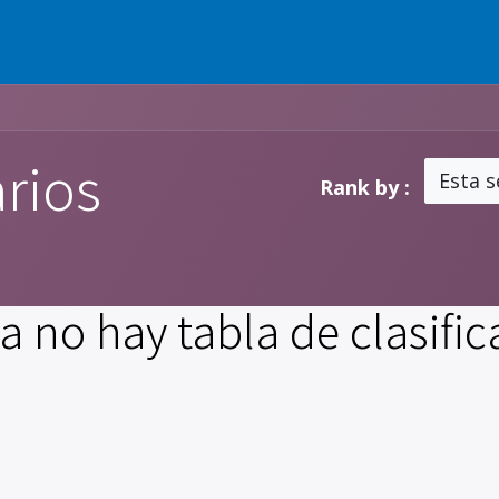
Nosotros
Insights
Soporte
Carre
rios
Esta 
Rank by :
a no hay tabla de clasifica