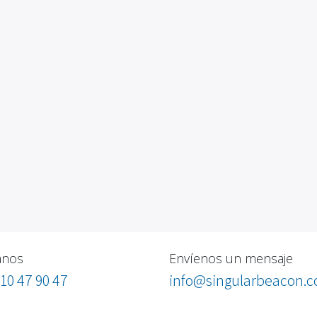
anos
Envíenos un mensaje
10 47 90 47
info@singularbeacon.