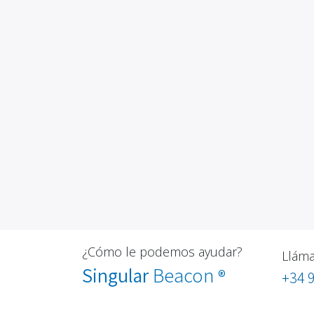
¿Cómo le podemos ayudar?
Llám
Singular
Beacon
®
+34 9