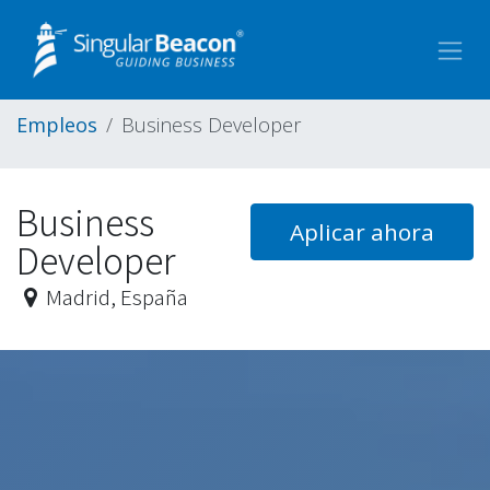
Ir al contenido
Empleos
Business Developer
Business
Aplicar ahora
Developer
Madrid
,
España